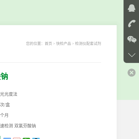
您的位置：
首页
> 快检产品 > 检测仪配套试剂
酸钠
光光度法
0次/盒
2个月
速检测 双氯芬酸钠