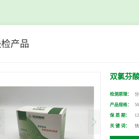
快检产品
双氯芬
检测原理：
分
产品规格：
5
保 质 期：
1
关 键 词：
快