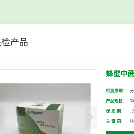
快检产品
蜂蜜中
检测原理：
分
产品规格：
5
保 质 期：
1
关 键 词：
快