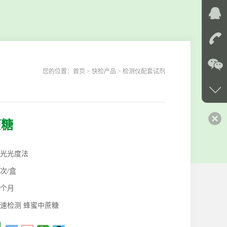
您的位置：
首页
> 快检产品 > 检测仪配套试剂
蔗糖
光光度法
0次/盒
2个月
速检测 蜂蜜中蔗糖