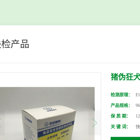
快检产品
猪伪狂犬
检测原理：
El
产品规格：
9
保 质 期：
1
关 键 词：
快